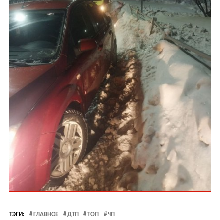
ТЭГИ:
ГЛАВНОЕ
ДТП
ТОП
ЧП