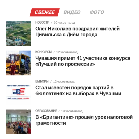
СВЕЖЕЕ
ВИДЕО
ФОТО
НОВОСТИ
10 часов назад
Олег Николаев поздравил жителей
Цивильска с Днём города
КОНКУРСЫ
12 часов назад
Чувашия примет 41 участника конкурса
«Лучший по профессии»
ВЫБОРЫ
12 часов назад
Стал известен порядок партий в
бюллетенях на выборах в Чувашии
ОБРАЗОВАНИЕ
13 часов назад
В «Бригантине» прошёл урок налоговой
грамотности