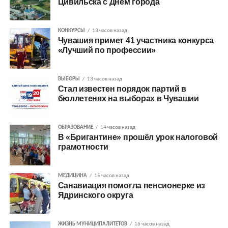
Цивильска с Днём города
КОНКУРСЫ
13 часов назад
Чувашия примет 41 участника конкурса
«Лучший по профессии»
ВЫБОРЫ
13 часов назад
Стал известен порядок партий в
бюллетенях на выборах в Чувашии
ОБРАЗОВАНИЕ
14 часов назад
В «Бригантине» прошёл урок налоговой
грамотности
МЕДИЦИНА
15 часов назад
Санавиация помогла пенсионерке из
Ядринского округа
ЖИЗНЬ МУНИЦИПАЛИТЕТОВ
16 часов назад