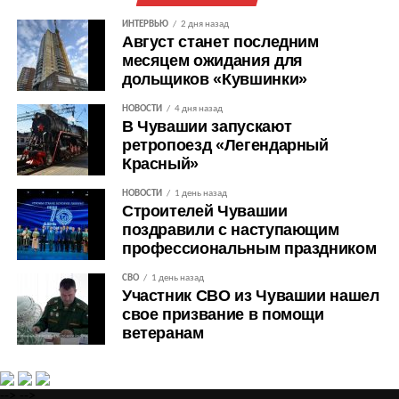
ИНТЕРВЬЮ
2 дня назад
Август станет последним
месяцем ожидания для
дольщиков «Кувшинки»
НОВОСТИ
4 дня назад
В Чувашии запускают
ретропоезд «Легендарный
Красный»
НОВОСТИ
1 день назад
Строителей Чувашии
поздравили с наступающим
профессиональным праздником
СВО
1 день назад
Участник СВО из Чувашии нашел
свое призвание в помощи
ветеранам
-->
-->