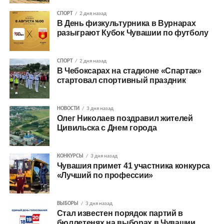
СПОРТ
2 дня назад
В День физкультурника в Вурнарах
разыграют Кубок Чувашии по футболу
СПОРТ
2 дня назад
В Чебоксарах на стадионе «Спартак»
стартовал спортивный праздник
НОВОСТИ
3 дня назад
Олег Николаев поздравил жителей
Цивильска с Днем города
КОНКУРСЫ
3 дня назад
Чувашия примет 41 участника конкурса
«Лучший по профессии»
ВЫБОРЫ
3 дня назад
Стал известен порядок партий в
бюллетенях на выборах в Чувашии