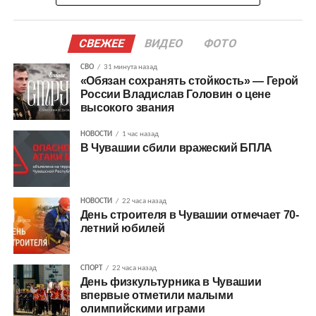
СВЕЖЕЕ
ВИДЕО
ФОТО
СВО
31 минута назад
«Обязан сохранять стойкость» — Герой
России Владислав Головин о цене
высокого звания
НОВОСТИ
1 час назад
В Чувашии сбили вражеский БПЛА
НОВОСТИ
22 часа назад
День строителя в Чувашии отмечает 70-
летний юбилей
СПОРТ
22 часа назад
День физкультурника в Чувашии
впервые отметили малыми
олимпийскими играми