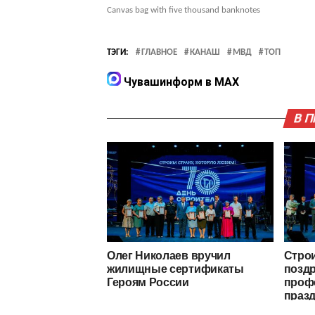
Canvas bag with five thousand banknotes
ТЭГИ:
ГЛАВНОЕ
КАНАШ
МВД
ТОП
Чувашинформ в MAX
В 
Олег Николаев вручил
Стро
жилищные сертификаты
позд
Героям России
проф
праз