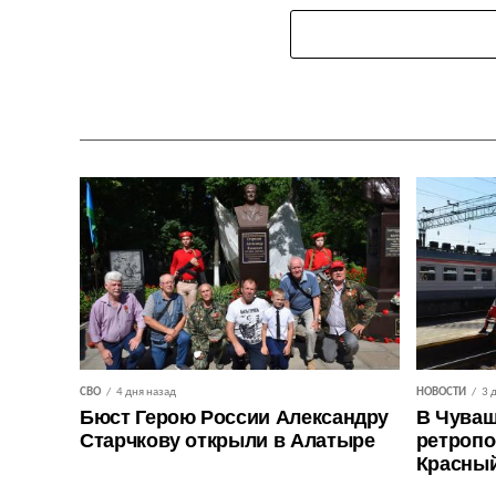
СВО
4 дня назад
НОВОСТИ
3 
Бюст Герою России Александру
В Чуваш
Старчкову открыли в Алатыре
ретропо
Красны