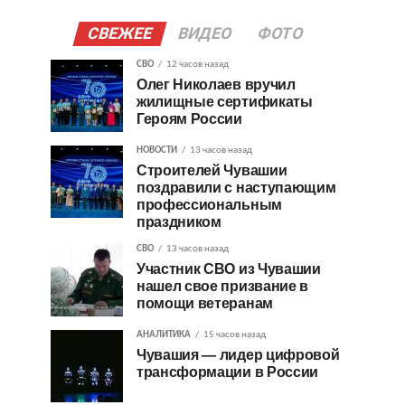
СВЕЖЕЕ
ВИДЕО
ФОТО
СВО
12 часов назад
Олег Николаев вручил
жилищные сертификаты
Героям России
НОВОСТИ
13 часов назад
Строителей Чувашии
поздравили с наступающим
профессиональным
праздником
СВО
13 часов назад
Участник СВО из Чувашии
нашел свое призвание в
помощи ветеранам
АНАЛИТИКА
15 часов назад
Чувашия — лидер цифровой
трансформации в России