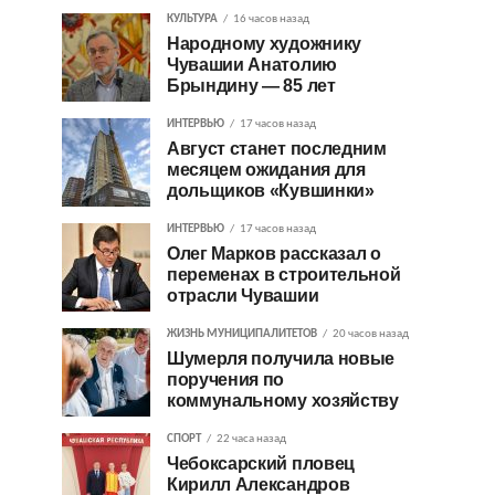
КУЛЬТУРА
16 часов назад
Народному художнику
Чувашии Анатолию
Брындину — 85 лет
ИНТЕРВЬЮ
17 часов назад
Август станет последним
месяцем ожидания для
дольщиков «Кувшинки»
ИНТЕРВЬЮ
17 часов назад
Олег Марков рассказал о
переменах в строительной
отрасли Чувашии
ЖИЗНЬ МУНИЦИПАЛИТЕТОВ
20 часов назад
Шумерля получила новые
поручения по
коммунальному хозяйству
СПОРТ
22 часа назад
Чебоксарский пловец
Кирилл Александров