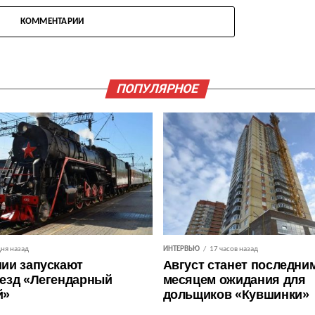
КОММЕНТАРИИ
ПОПУЛЯРНОЕ
дня назад
ИНТЕРВЬЮ
17 часов назад
ии запускают
Август станет последни
езд «Легендарный
месяцем ожидания для
й»
дольщиков «Кувшинки»