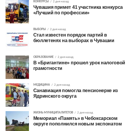
КОНКУРСЫ
2 дня назад
Чувашия примет 41 участника конкурса
«Лучший по профессии»
ВЫБОРЫ
2 дня назад
Стал известен порядок партий в
бюллетенях на выборах в Чувашии
ОБРАЗОВАНИЕ
2 дня назад
В «Бригантине» прошел урок налоговой
грамотности
МЕДИЦИНА
2 дня назад
Санавиация помогла пенсионерке из
Ядринского округа
ЖИЗНЬ МУНИЦИПАЛИТЕТОВ
2 дня назад
Мемориал «Память» в Чебоксарском
округе пополнился новым экспонатом