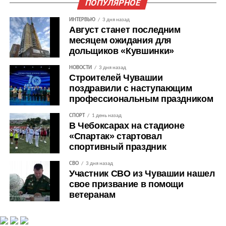
ПОПУЛЯРНОЕ
ИНТЕРВЬЮ
3 дня назад
Август станет последним
месяцем ожидания для
дольщиков «Кувшинки»
НОВОСТИ
3 дня назад
Строителей Чувашии
поздравили с наступающим
профессиональным праздником
СПОРТ
1 день назад
В Чебоксарах на стадионе
«Спартак» стартовал
спортивный праздник
СВО
3 дня назад
Участник СВО из Чувашии нашел
свое призвание в помощи
ветеранам