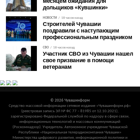
месяцем ожидания для
дольщиков «Кувшинки»
НОВОСТИ
18 часов назад
Строителей Чувашии
поздравили с наступающим
профессиональным праздником
СВО
18 часов назад
Участник СВО из Чувашии нашел
свое призвание в помощи
ветеранам
-->
-->
© 2026 Чувашинформ
Средство массовой информации сетевое издание «Чувашинформ.рф»
(реестровая запись ЭЛ № ФС 77 – 81985 от 12.10.2021),
зарегистрировано Федеральной службой по надзору в сфере связи,
информационных технологий и массовых коммуникаций
(Роскомнадзор). Учредитель: Автономное учреждение Чувашской
Республики «Национальная телерадиокомпания Чувашии»
Министерства цифрового развития, информационной политики и