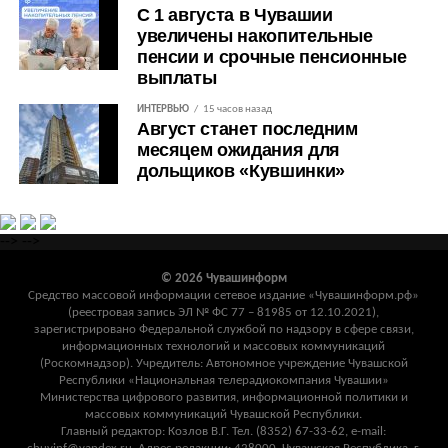
С 1 августа в Чувашии
увеличены накопительные
пенсии и срочные пенсионные
выплаты
ИНТЕРВЬЮ
15 часов назад
Август станет последним
месяцем ожидания для
дольщиков «Кувшинки»
-->
-->
© 2026 Чувашинформ
Средство массовой информации сетевое издание «Чувашинформ.рф»
(реестровая запись ЭЛ № ФС 77 – 81985 от 12.10.2021),
зарегистрировано Федеральной службой по надзору в сфере связи,
информационных технологий и массовых коммуникаций
(Роскомнадзор). Учредитель: Автономное учреждение Чувашской
Республики «Национальная телерадиокомпания Чувашии»
Министерства цифрового развития, информационной политики и
массовых коммуникаций Чувашской Республики.
Главный редактор: Козлов В.Г. Тел. (8352) 67-33-62, e-mail: