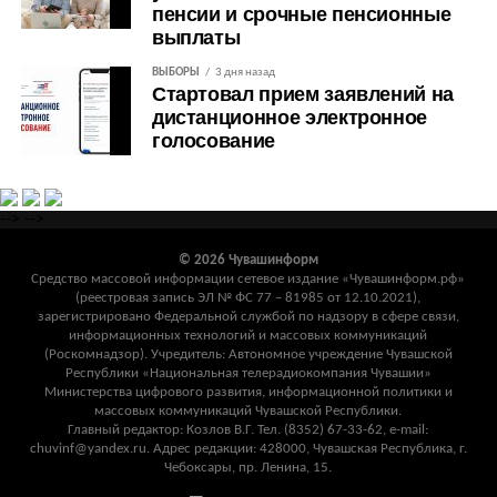
пенсии и срочные пенсионные
выплаты
ВЫБОРЫ
3 дня назад
Стартовал прием заявлений на
дистанционное электронное
голосование
-->
-->
© 2026 Чувашинформ
Средство массовой информации сетевое издание «Чувашинформ.рф»
(реестровая запись ЭЛ № ФС 77 – 81985 от 12.10.2021),
зарегистрировано Федеральной службой по надзору в сфере связи,
информационных технологий и массовых коммуникаций
(Роскомнадзор). Учредитель: Автономное учреждение Чувашской
Республики «Национальная телерадиокомпания Чувашии»
Министерства цифрового развития, информационной политики и
массовых коммуникаций Чувашской Республики.
Главный редактор: Козлов В.Г. Тел. (8352) 67-33-62, e-mail:
chuvinf@yandex.ru. Адрес редакции: 428000, Чувашская Республика, г.
Чебоксары, пр. Ленина, 15.