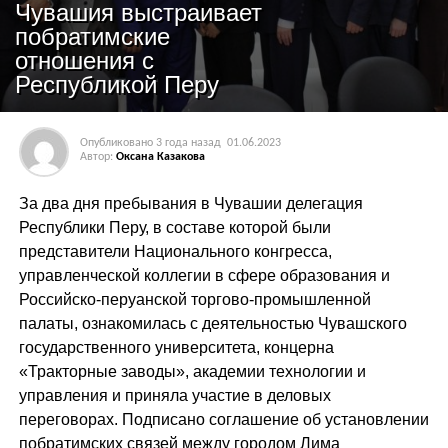
Чувашия выстраивает
побратимские
отношения с
Республикой Перу
Опубликовано
3 года назад
01.06.2023
Автор:
Оксана Казакова
За два дня пребывания в Чувашии делегация
Республики Перу, в составе которой были
представители Национального конгресса,
управленческой коллегии в сфере образования и
Российско-перуанской торгово-промышленной
палаты, ознакомилась с деятельностью Чувашского
государственного университета, концерна
«Тракторные заводы», академии технологии и
управления и приняла участие в деловых
переговорах. Подписано соглашение об установлении
побратимских связей между городом Лима