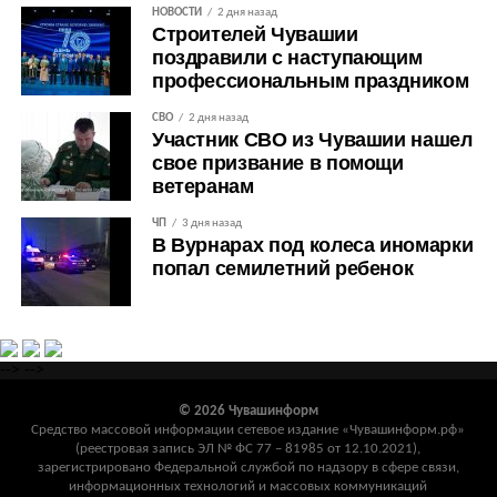
НОВОСТИ
2 дня назад
Строителей Чувашии
поздравили с наступающим
профессиональным праздником
СВО
2 дня назад
Участник СВО из Чувашии нашел
свое призвание в помощи
ветеранам
ЧП
3 дня назад
В Вурнарах под колеса иномарки
попал семилетний ребенок
-->
-->
© 2026 Чувашинформ
Средство массовой информации сетевое издание «Чувашинформ.рф»
(реестровая запись ЭЛ № ФС 77 – 81985 от 12.10.2021),
зарегистрировано Федеральной службой по надзору в сфере связи,
информационных технологий и массовых коммуникаций