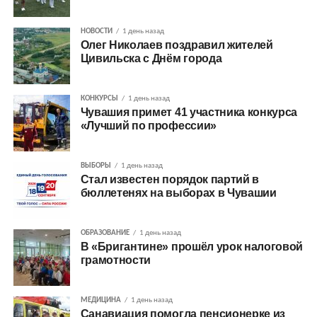
НОВОСТИ
1 день назад
Олег Николаев поздравил жителей
Цивильска с Днём города
КОНКУРСЫ
1 день назад
Чувашия примет 41 участника конкурса
«Лучший по профессии»
ВЫБОРЫ
1 день назад
Стал известен порядок партий в
бюллетенях на выборах в Чувашии
ОБРАЗОВАНИЕ
1 день назад
В «Бригантине» прошёл урок налоговой
грамотности
МЕДИЦИНА
1 день назад
Санавиация помогла пенсионерке из