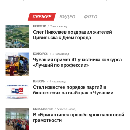
СВЕЖЕЕ
ВИДЕО
ФОТО
НОВОСТИ
2 часа назад
Олег Николаев поздравил жителей
Цивильска с Днём города
КОНКУРСЫ
3 часа назад
Чувашия примет 41 участника конкурса
«Лучший по профессии»
ВЫБОРЫ
4 часа назад
Стал известен порядок партий в
бюллетенях на выборах в Чувашии
ОБРАЗОВАНИЕ
5 часов назад
В «Бригантине» прошёл урок налоговой
грамотности