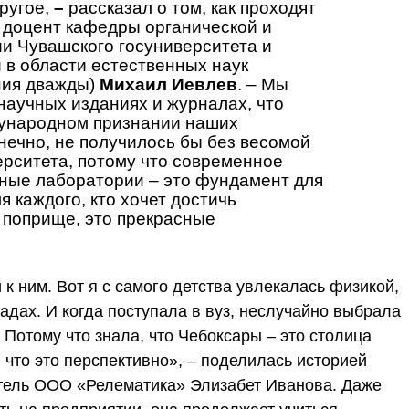
другое,
–
рассказал о том, как проходят
 доцент кафедры органической и
и Чувашского госуниверситета и
в области естественных наук
ния дважды)
Михаил Иевлев
. – Мы
научных изданиях и журналах, что
дународном признании наших
онечно, не получилось бы без весомой
рситета, потому что современное
ные лаборатории – это фундамент для
 каждого, кто хочет достичь
 поприще, это прекрасные
 к ним. Вот я с самого детства увлекалась физикой,
адах. И когда поступала в вуз, неслучайно выбрала
 Потому что знала, что Чебоксары – это столица
 что это перспективно», – поделилась историей
тель ООО «Релематика» Элизабет Иванова. Даже