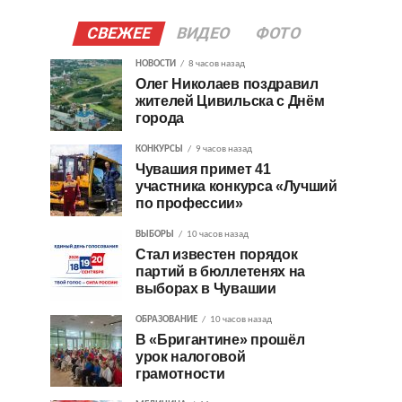
СВЕЖЕЕ
ВИДЕО
ФОТО
НОВОСТИ
8 часов назад
Олег Николаев поздравил
жителей Цивильска с Днём
города
КОНКУРСЫ
9 часов назад
Чувашия примет 41
участника конкурса «Лучший
по профессии»
ВЫБОРЫ
10 часов назад
Стал известен порядок
партий в бюллетенях на
выборах в Чувашии
ОБРАЗОВАНИЕ
10 часов назад
В «Бригантине» прошёл
урок налоговой
грамотности