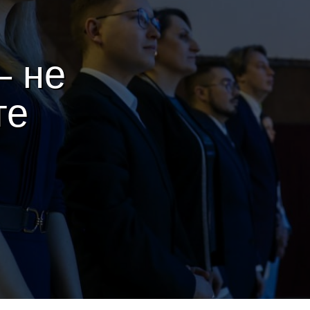
– не
те