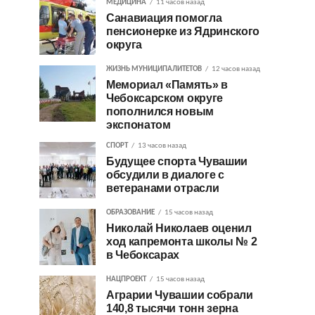
МЕДИЦИНА
11 часов назад
Санавиация помогла
пенсионерке из Ядринского
округа
ЖИЗНЬ МУНИЦИПАЛИТЕТОВ
12 часов назад
Мемориал «Память» в
Чебоксарском округе
пополнился новым
экспонатом
СПОРТ
13 часов назад
Будущее спорта Чувашии
обсудили в диалоге с
ветеранами отрасли
ОБРАЗОВАНИЕ
15 часов назад
Николай Николаев оценил
ход капремонта школы № 2
в Чебоксарах
НАЦПРОЕКТ
15 часов назад
Аграрии Чувашии собрали
140,8 тысячи тонн зерна