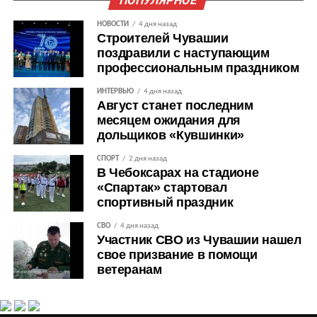
ПОПУЛЯРНОЕ
НОВОСТИ
4 дня назад
Строителей Чувашии
поздравили с наступающим
профессиональным праздником
ИНТЕРВЬЮ
4 дня назад
Август станет последним
месяцем ожидания для
дольщиков «Кувшинки»
СПОРТ
2 дня назад
В Чебоксарах на стадионе
«Спартак» стартовал
спортивный праздник
СВО
4 дня назад
Участник СВО из Чувашии нашел
свое призвание в помощи
ветеранам