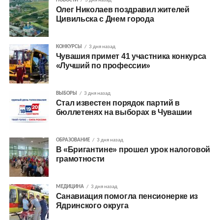
НОВОСТИ
3 дня назад
Олег Николаев поздравил жителей
Цивильска с Днем города
КОНКУРСЫ
3 дня назад
Чувашия примет 41 участника конкурса
«Лучший по профессии»
ВЫБОРЫ
3 дня назад
Стал известен порядок партий в
бюллетенях на выборах в Чувашии
ОБРАЗОВАНИЕ
3 дня назад
В «Бригантине» прошел урок налоговой
грамотности
МЕДИЦИНА
3 дня назад
Санавиация помогла пенсионерке из
Ядринского округа