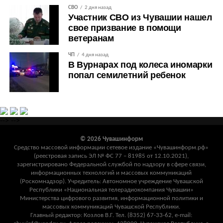
СВО
2 дня назад
Участник СВО из Чувашии нашел
свое призвание в помощи
ветеранам
ЧП
4 дня назад
В Вурнарах под колеса иномарки
попал семилетний ребенок
-->
-->
© 2026 Чувашинформ
Средство массовой информации сетевое издание «Чувашинформ.рф»
(реестровая запись ЭЛ № ФС 77 – 81985 от 12.10.2021),
зарегистрировано Федеральной службой по надзору в сфере связи,
информационных технологий и массовых коммуникаций
(Роскомнадзор). Учредитель: Автономное учреждение Чувашской
Республики «Национальная телерадиокомпания Чувашии»
Министерства цифрового развития, информационной политики и
массовых коммуникаций Чувашской Республики.
Главный редактор: Козлов В.Г. Тел. (8352) 67-33-62, e-mail: