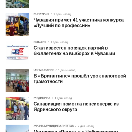
КОНКУРСЫ
1 день назад
Чувашия примет 41 участника конкурса
«Лучший по профессии»
ВЫБОРЫ
1 день назад
Стал известен порядок партий в
бюллетенях на выборах в Чувашии
ОБРАЗОВАНИЕ
1 день назад
В «Бригантине» прошёл урок налоговой
грамотности
МЕДИЦИНА
1 день назад
Санавиация помогла пенсионерке из
Ядринского округа
ЖИЗНЬ МУНИЦИПАЛИТЕТОВ
2 дня назад
Мемориал «Память» в Чебоксарском