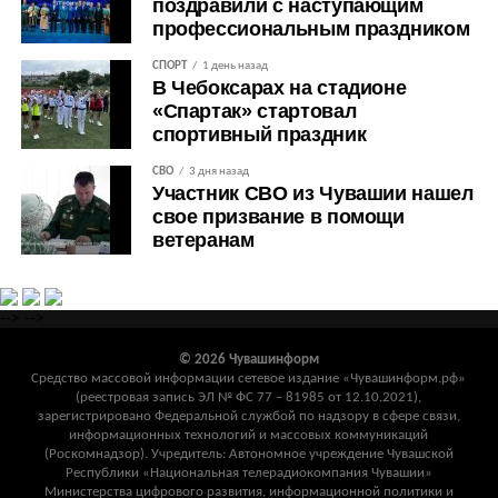
поздравили с наступающим
профессиональным праздником
СПОРТ
1 день назад
В Чебоксарах на стадионе
«Спартак» стартовал
спортивный праздник
СВО
3 дня назад
Участник СВО из Чувашии нашел
свое призвание в помощи
ветеранам
-->
-->
© 2026 Чувашинформ
Средство массовой информации сетевое издание «Чувашинформ.рф»
(реестровая запись ЭЛ № ФС 77 – 81985 от 12.10.2021),
зарегистрировано Федеральной службой по надзору в сфере связи,
информационных технологий и массовых коммуникаций
(Роскомнадзор). Учредитель: Автономное учреждение Чувашской
Республики «Национальная телерадиокомпания Чувашии»
Министерства цифрового развития, информационной политики и