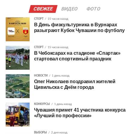
СВЕЖЕЕ
ВИДЕО
ФОТО
СПОРТ
15 часов назад
В День физкультурника в Вурнарах
разыграют Кубок Чувашии по футболу
СПОРТ
15 часов назад
В Чебоксарах на стадионе «Спартак»
стартовал спортивный праздник
НОВОСТИ
1 день назад
Олег Николаев поздравил жителей
Цивильска с Днём города
КОНКУРСЫ
1 день назад
Чувашия примет 41 участника конкурса
«Лучший по профессии»
ВЫБОРЫ
2 дня назад