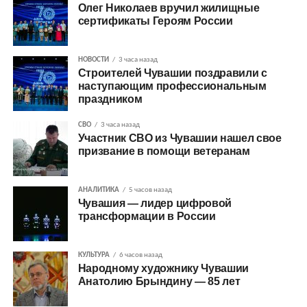
Олег Николаев вручил жилищные
сертификаты Героям России
НОВОСТИ
3 часа назад
Строителей Чувашии поздравили с
наступающим профессиональным
праздником
СВО
3 часа назад
Участник СВО из Чувашии нашел свое
призвание в помощи ветеранам
АНАЛИТИКА
5 часов назад
Чувашия — лидер цифровой
трансформации в России
КУЛЬТУРА
6 часов назад
Народному художнику Чувашии
Анатолию Брындину — 85 лет