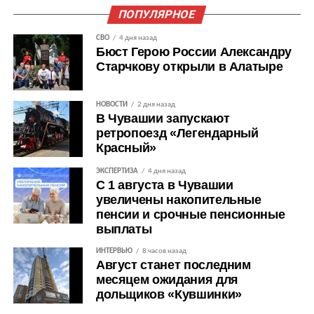
ПОПУЛЯРНОЕ
СВО
4 дня назад
Бюст Герою России Александру
Старчкову открыли в Алатыре
НОВОСТИ
2 дня назад
В Чувашии запускают
ретропоезд «Легендарный
Красный»
ЭКСПЕРТИЗА
4 дня назад
С 1 августа в Чувашии
увеличены накопительные
пенсии и срочные пенсионные
выплаты
ИНТЕРВЬЮ
8 часов назад
Август станет последним
месяцем ожидания для
дольщиков «Кувшинки»