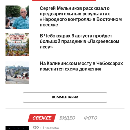
Сергей Мельников рассказал о
предварительных результатах
«Народного контроля» в Восточном
поселке
В Чебоксарах 9 августа пройдет
большой праздник в «Лакреевском
лесу»
На Калининском мосту в Чебоксарах
изменится схема движения
КОММЕНТАРИИ
СВЕЖЕЕ
ВИДЕО
ФОТО
СВО
3 часа назад