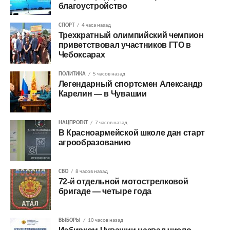
благоустройство
СПОРТ
4 часа назад
Трехкратный олимпийский чемпион
приветствовал участников ГТО в
Чебоксарах
ПОЛИТИКА
5 часов назад
Легендарный спортсмен Александр
Карелин — в Чувашии
НАЦПРОЕКТ
7 часов назад
В Красноармейской школе дан старт
агрообразованию
СВО
8 часов назад
72-й отдельной мотострелковой
бригаде — четыре года
ВЫБОРЫ
10 часов назад