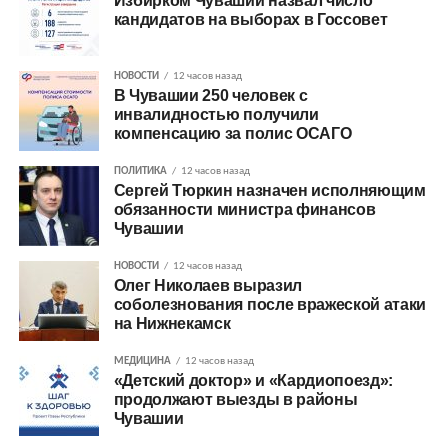
Избирком Чувашии назвал число
кандидатов на выборах в Госсовет
НОВОСТИ
12 часов назад
В Чувашии 250 человек с
инвалидностью получили
компенсацию за полис ОСАГО
ПОЛИТИКА
12 часов назад
Сергей Тюркин назначен исполняющим
обязанности министра финансов
Чувашии
НОВОСТИ
12 часов назад
Олег Николаев выразил
соболезнования после вражеской атаки
на Нижнекамск
МЕДИЦИНА
12 часов назад
«Детский доктор» и «Кардиопоезд»:
продолжают выезды в районы
Чувашии