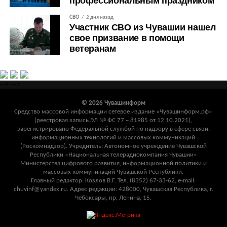
профессиональным праздником
СВО
2 дня назад
Участник СВО из Чувашии нашел
свое призвание в помощи
ветеранам
-->
-->
© 2026 Чувашинформ
Средство массовой информации сетевое издание «Чувашинформ.рф»
(реестровая запись ЭЛ № ФС 77 – 81985 от 12.10.2021),
зарегистрировано Федеральной службой по надзору в сфере связи,
информационных технологий и массовых коммуникаций
(Роскомнадзор). Учредитель: Автономное учреждение Чувашской
Республики «Национальная телерадиокомпания Чувашии»
Министерства цифрового развития, информационной политики и
массовых коммуникаций Чувашской Республики.
Главный редактор: Козлов В.Г. Тел. (8352) 67-33-62, e-mail:
chuvinf@yandex.ru. Адрес редакции: 428000, Чувашская Республика, г.
Чебоксары, пр. Ленина, 15.