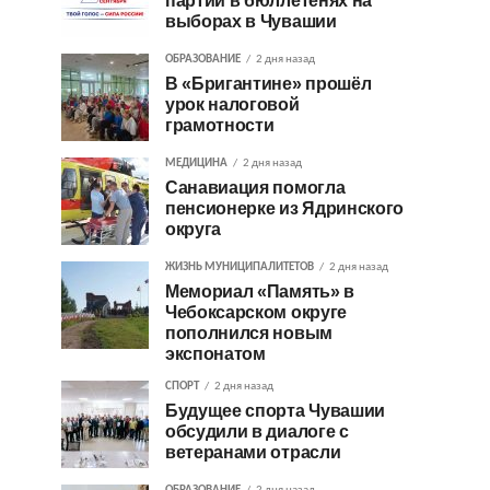
партий в бюллетенях на
выборах в Чувашии
ОБРАЗОВАНИЕ
2 дня назад
В «Бригантине» прошёл
урок налоговой
грамотности
МЕДИЦИНА
2 дня назад
Санавиация помогла
пенсионерке из Ядринского
округа
ЖИЗНЬ МУНИЦИПАЛИТЕТОВ
2 дня назад
Мемориал «Память» в
Чебоксарском округе
пополнился новым
экспонатом
СПОРТ
2 дня назад
Будущее спорта Чувашии
обсудили в диалоге с
ветеранами отрасли