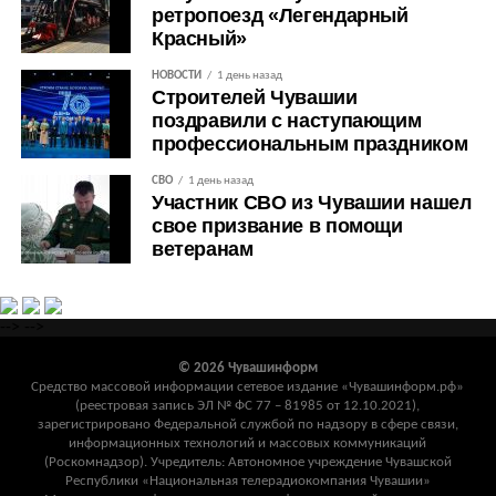
ретропоезд «Легендарный
Красный»
НОВОСТИ
1 день назад
Строителей Чувашии
поздравили с наступающим
профессиональным праздником
СВО
1 день назад
Участник СВО из Чувашии нашел
свое призвание в помощи
ветеранам
-->
-->
© 2026 Чувашинформ
Средство массовой информации сетевое издание «Чувашинформ.рф»
(реестровая запись ЭЛ № ФС 77 – 81985 от 12.10.2021),
зарегистрировано Федеральной службой по надзору в сфере связи,
информационных технологий и массовых коммуникаций
(Роскомнадзор). Учредитель: Автономное учреждение Чувашской
Республики «Национальная телерадиокомпания Чувашии»