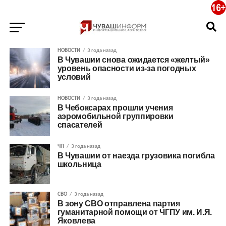
НОВОСТИ
3 года назад
В Чувашии снова ожидается «желтый»
уровень опасности из-за погодных
условий
НОВОСТИ
3 года назад
В Чебоксарах прошли учения
аэромобильной группировки
спасателей
ЧП
3 года назад
В Чувашии от наезда грузовика погибла
школьница
СВО
3 года назад
В зону СВО отправлена партия
гуманитарной помощи от ЧГПУ им. И.Я.
Яковлева