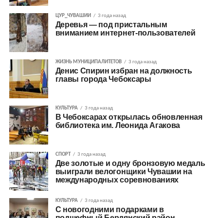
ЦУР_ЧУВАШИИ
3 года назад
Деревья — под пристальным
вниманием интернет-пользователей
ЖИЗНЬ МУНИЦИПАЛИТЕТОВ
3 года назад
Денис Спирин избран на должность
главы города Чебоксары
КУЛЬТУРА
3 года назад
В Чебоксарах открылась обновленная
библиотека им. Леонида Агакова
СПОРТ
3 года назад
Две золотые и одну бронзовую медаль
выиграли велогонщики Чувашии на
международных соревнованиях
КУЛЬТУРА
3 года назад
С новогодними подарками в
подшефный Бердянский район