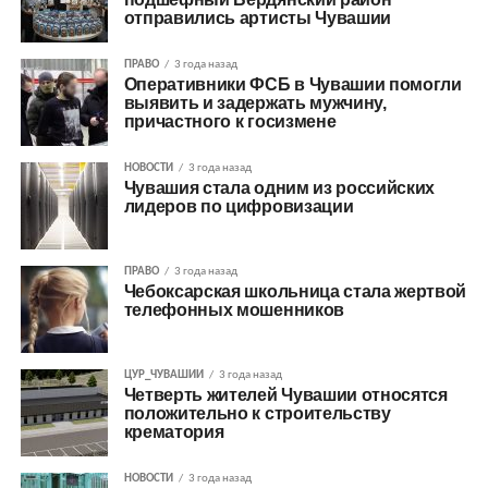
отправились артисты Чувашии
ПРАВО
3 года назад
Оперативники ФСБ в Чувашии помогли
выявить и задержать мужчину,
причастного к госизмене
НОВОСТИ
3 года назад
Чувашия стала одним из российских
лидеров по цифровизации
ПРАВО
3 года назад
Чебоксарская школьница стала жертвой
телефонных мошенников
ЦУР_ЧУВАШИИ
3 года назад
Четверть жителей Чувашии относятся
положительно к строительству
крематория
НОВОСТИ
3 года назад