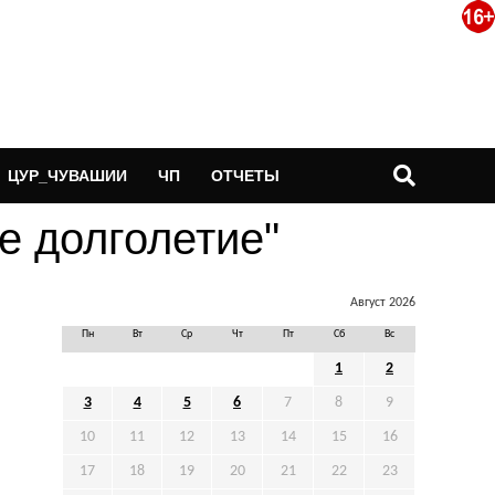
ЦУР_ЧУВАШИИ
ЧП
ОТЧЕТЫ
ое долголетие"
Август 2026
Пн
Вт
Ср
Чт
Пт
Сб
Вс
1
2
3
4
5
6
7
8
9
10
11
12
13
14
15
16
17
18
19
20
21
22
23