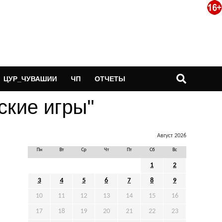
ЦУР_ЧУВАШИИ
ЧП
ОТЧЕТЫ
ьские игры"
Август 2026
Пн
Вт
Ср
Чт
Пт
Сб
Вс
1
2
3
4
5
6
7
8
9
10
11
12
13
14
15
16
17
18
19
20
21
22
23