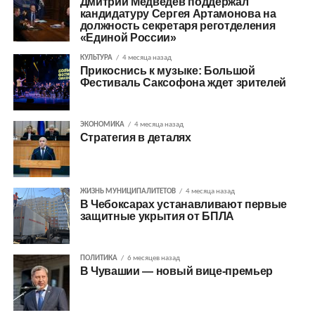
Дмитрий Медведев поддержал
кандидатуру Сергея Артамонова на
должность секретаря реготделения
«Единой России»
КУЛЬТУРА
4 месяца назад
Прикоснись к музыке: Большой
Фестиваль Саксофона ждет зрителей
ЭКОНОМИКА
4 месяца назад
Стратегия в деталях
ЖИЗНЬ МУНИЦИПАЛИТЕТОВ
4 месяца назад
В Чебоксарах устанавливают первые
защитные укрытия от БПЛА
ПОЛИТИКА
6 месяцев назад
В Чувашии — новый вице-премьер