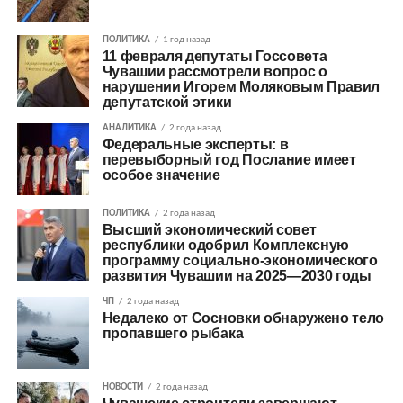
ПОЛИТИКА
1 год назад
11 февраля депутаты Госсовета
Чувашии рассмотрели вопрос о
нарушении Игорем Моляковым Правил
депутатской этики
АНАЛИТИКА
2 года назад
Федеральные эксперты: в
перевыборный год Послание имеет
особое значение
ПОЛИТИКА
2 года назад
Высший экономический совет
республики одобрил Комплексную
программу социально-экономического
развития Чувашии на 2025—2030 годы
ЧП
2 года назад
Недалеко от Сосновки обнаружено тело
пропавшего рыбака
НОВОСТИ
2 года назад