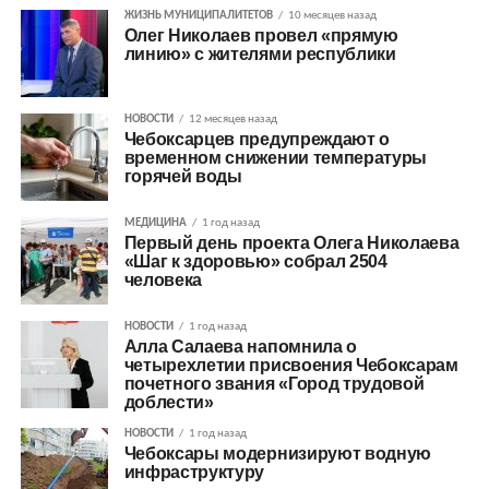
ЖИЗНЬ МУНИЦИПАЛИТЕТОВ
10 месяцев назад
Олег Николаев провел «прямую
линию» с жителями республики
НОВОСТИ
12 месяцев назад
Чебоксарцев предупреждают о
временном снижении температуры
горячей воды
МЕДИЦИНА
1 год назад
Первый день проекта Олега Николаева
«Шаг к здоровью» собрал 2504
человека
НОВОСТИ
1 год назад
Алла Салаева напомнила о
четырехлетии присвоения Чебоксарам
почетного звания «Город трудовой
доблести»
НОВОСТИ
1 год назад
Чебоксары модернизируют водную
инфраструктуру