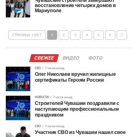
Чувашские строители завершают
восстановление четырех домов в
Мариуполе
СТРАНИЦА 1 ИЗ 7
1
2
3
4
5
6
7
СВЕЖЕЕ
ВИДЕО
ФОТО
СВО
7 часов назад
Олег Николаев вручил жилищные
сертификаты Героям России
НОВОСТИ
7 часов назад
Строителей Чувашии поздравили с
наступающим профессиональным
праздником
СВО
7 часов назад
Участник СВО из Чувашии нашел свое