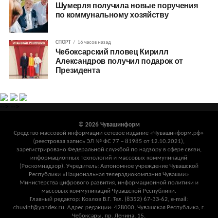
Шумерля получила новые поручения
по коммунальному хозяйству
СПОРТ
16 часов назад
Чебоксарский пловец Кирилл
Александров получил подарок от
Президента
-->
-->
© 2026 Чувашинформ
Средство массовой информации сетевое издание «Чувашинформ.рф»
(реестровая запись ЭЛ № ФС 77 – 81985 от 12.10.2021),
зарегистрировано Федеральной службой по надзору в сфере связи,
информационных технологий и массовых коммуникаций
(Роскомнадзор). Учредитель: Автономное учреждение Чувашской
Республики «Национальная телерадиокомпания Чувашии»
Министерства цифрового развития, информационной политики и
массовых коммуникаций Чувашской Республики.
Главный редактор: Козлов В.Г. Тел. (8352) 67-33-62, e-mail:
chuvinf@yandex.ru. Адрес редакции: 428000, Чувашская Республика, г.
Чебоксары, пр. Ленина, 15.