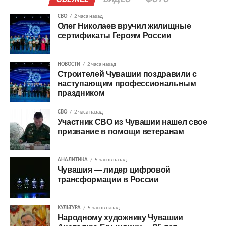
СВО
2 часа назад
Олег Николаев вручил жилищные
сертификаты Героям России
НОВОСТИ
2 часа назад
Строителей Чувашии поздравили с
наступающим профессиональным
праздником
СВО
2 часа назад
Участник СВО из Чувашии нашел свое
призвание в помощи ветеранам
АНАЛИТИКА
5 часов назад
Чувашия — лидер цифровой
трансформации в России
КУЛЬТУРА
5 часов назад
Народному художнику Чувашии