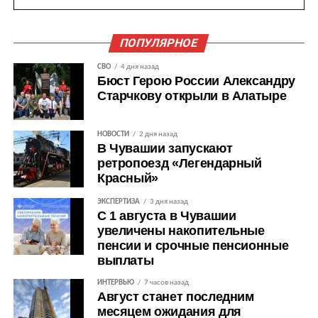
ПОПУЛЯРНОЕ
СВО
4 дня назад
Бюст Герою России Александру
Старчкову открыли в Алатыре
НОВОСТИ
2 дня назад
В Чувашии запускают
ретропоезд «Легендарный
Красный»
ЭКСПЕРТИЗА
3 дня назад
С 1 августа в Чувашии
увеличены накопительные
пенсии и срочные пенсионные
выплаты
ИНТЕРВЬЮ
7 часов назад
Август станет последним
месяцем ожидания для