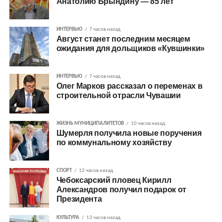
Анатолию Брындину — 85 лет
ИНТЕРВЬЮ
7 часов назад
Август станет последним месяцем
ожидания для дольщиков «Кувшинки»
ИНТЕРВЬЮ
7 часов назад
Олег Марков рассказал о переменах в
строительной отрасли Чувашии
ЖИЗНЬ МУНИЦИПАЛИТЕТОВ
10 часов назад
Шумерля получила новые поручения
по коммунальному хозяйству
СПОРТ
12 часов назад
Чебоксарский пловец Кирилл
Александров получил подарок от
Президента
КУЛЬТУРА
13 часов назад