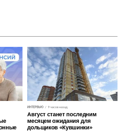
ИНТЕРВЬЮ
9 часов назад
Август станет последним
ые
месяцем ожидания для
ионные
дольщиков «Кувшинки»