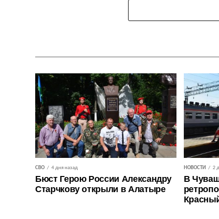
СВО
4 дня назад
НОВОСТИ
2 
Бюст Герою России Александру
В Чуваш
Старчкову открыли в Алатыре
ретропо
Красны