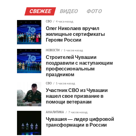
СВЕЖЕЕ
ВИДЕО
ФОТО
СВО
4 часа назад
Олег Николаев вручил
жилищные сертификаты
Героям России
НОВОСТИ
5 часов назад
Строителей Чувашии
поздравили с наступающим
профессиональным
праздником
СВО
5 часов назад
Участник СВО из Чувашии
нашел свое призвание в
помощи ветеранам
АНАЛИТИКА
7 часов назад
Чувашия — лидер цифровой
трансформации в России