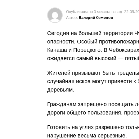
Опубликовано
3 месяца назад
22.05.2
Автор:
Валерий Семенов
Сегодня на большей территории Ч
опасности. Особый противопожарн
Канаша и Порецкого. В Чебоксарах
ожидается самый высокий — пяты
Жителей призывают быть предель
случайная искра могут привести к
деревьям.
Гражданам запрещено посещать ле
дороги общего пользования, прое
Готовить на углях разрешено тол
нарушение весьма серьезные.