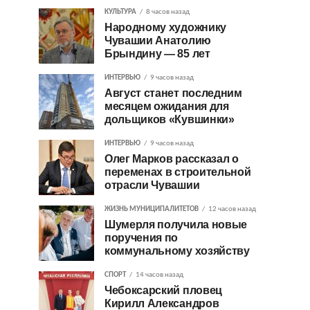
КУЛЬТУРА
8 часов назад
Народному художнику
Чувашии Анатолию
Брындину — 85 лет
ИНТЕРВЬЮ
9 часов назад
Август станет последним
месяцем ожидания для
дольщиков «Кувшинки»
ИНТЕРВЬЮ
9 часов назад
Олег Марков рассказал о
переменах в строительной
отрасли Чувашии
ЖИЗНЬ МУНИЦИПАЛИТЕТОВ
12 часов назад
Шумерля получила новые
поручения по
коммунальному хозяйству
СПОРТ
14 часов назад
Чебоксарский пловец
Кирилл Александров