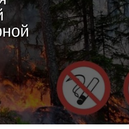
й
рной