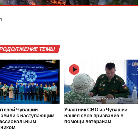
П
ПРОДОЛЖЕНИЕ ТЕМЫ
ителей Чувашии
Участник СВО из Чувашии
равили с наступающим
нашел свое призвание в
ессиональным
помощи ветеранам
дником