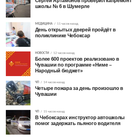
Сергей Артамонов проверил капремонт
школы № 6 в Шумерле
МЕДИЦИНА
11 часов назад
День открытых дверей пройдёт в
поликлинике Чебоксар
НОВОСТИ
12 часов назад
Более 600 проектов реализовано в
Чувашии по программе «Ниме –
Народный бюджет»
ЧП
14 часов назад
Четыре пожара за день произошло в
Чувашии
ЧП
15 часов назад
В Чебоксарах инструктор автошколы
помог задержать пьяного водителя