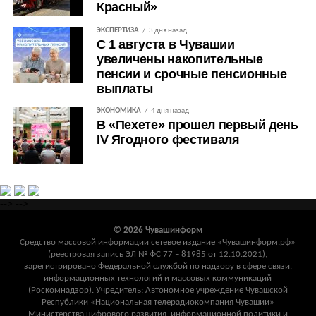
Красный»
ЭКСПЕРТИЗА
3 дня назад
С 1 августа в Чувашии
увеличены накопительные
пенсии и срочные пенсионные
выплаты
ЭКОНОМИКА
4 дня назад
В «Пехете» прошел первый день
IV Ягодного фестиваля
-->
-->
© 2026 Чувашинформ
Средство массовой информации сетевое издание «Чувашинформ.рф»
(реестровая запись ЭЛ № ФС 77 – 81985 от 12.10.2021),
зарегистрировано Федеральной службой по надзору в сфере связи,
информационных технологий и массовых коммуникаций
(Роскомнадзор). Учредитель: Автономное учреждение Чувашской
Республики «Национальная телерадиокомпания Чувашии»
Министерства цифрового развития, информационной политики и